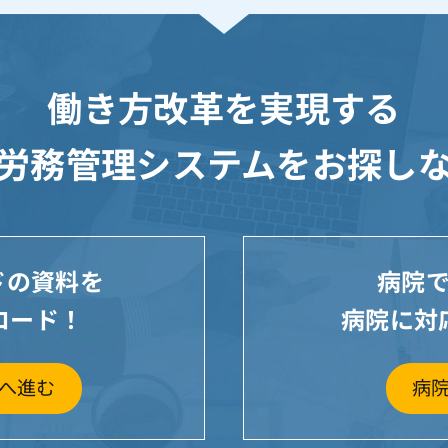
働き方改革を実現する
労務管理システムを
お探し
ウドの資料を
病院
ロード！
病院に対
へ進む
病