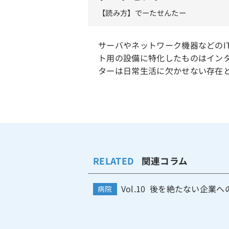
【読み方】でーたせんたー
サーバやネットワーク機器などのI
ト用の設備に特化したものはインタ
ターは日常生活に欠かせない存在
RELATED
関連コラム
Vol.10 後を絶たない企
病院