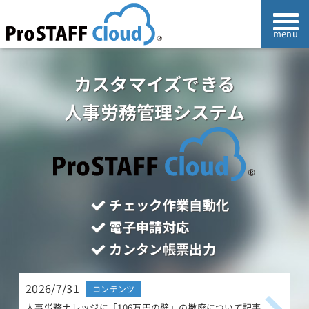
カスタマイズできる
人事労務管理システム
チェック作業自動化
電子申請対応
カンタン帳票出力
2026/7/31
2
コンテンツ
人事労務ナレッジに「106万円の壁」の撤廃について記事
人