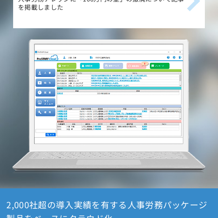
を掲載しました
載
2,000社超の導入実績を有する人事労務パッケージ