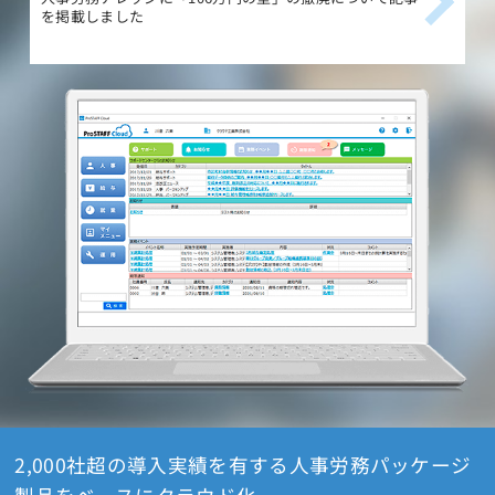
を掲載しました
載
2,000社超の導入実績を有する人事労務パッケージ