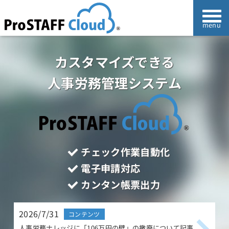
カスタマイズできる
人事労務管理システム
チェック作業自動化
電子申請対応
カンタン帳票出力
2026/7/31
2
コンテンツ
人事労務ナレッジに「106万円の壁」の撤廃について記事
人