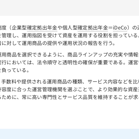
制度（企業型
確定拠出年金
や個人型
確定拠出年金
＝
iDeCo
）の
を管理し、運用指図を受けて資産を運用する役割を担っている
者に対して運用商品の提供や運用状況の報告を行う。
運用商品を選択できるように、商品ラインアップの充実や情報
実行においては、法令順守と透明性の確保が重要である。運営
を負っている。
、手数料や提供される運用商品の種類、サービス内容などを比
許容度に合った運営管理機関を選ぶことで、より効果的な資産
るために、常に高い専門性とサービス品質を維持することが求