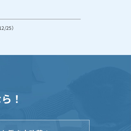
2/25）
なら！