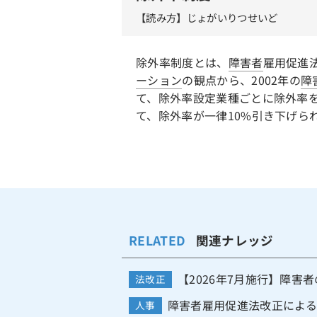
【読み方】じょがいりつせいど
除外率制度とは、
障害者
雇用促進
ーション
の観点から、2002年の
障
て、除外率設定業種ごとに除外率を
て、除外率が一律10%引き下げら
RELATED
関連ナレッジ
【2026年7月施行】障害
法改正
障害者雇用促進法改正による20
人事