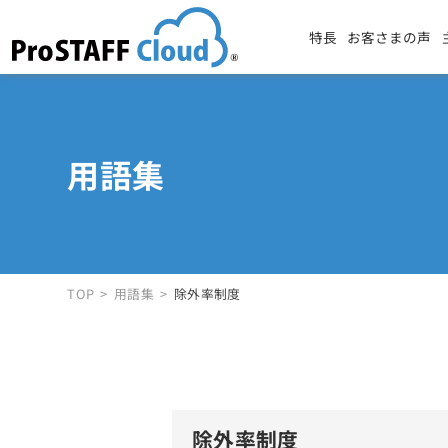
特長
お客さまの声
用語集
TOP
用語集
除外率制度
除外率制度