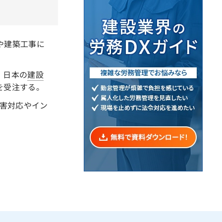
や建築工事に
。日本の
建設
を受注する。
害対応やイン