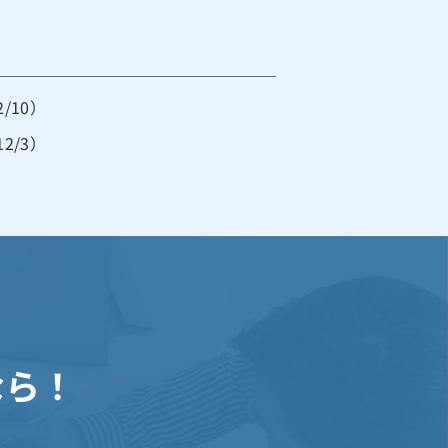
/10）
2/3）
なら！