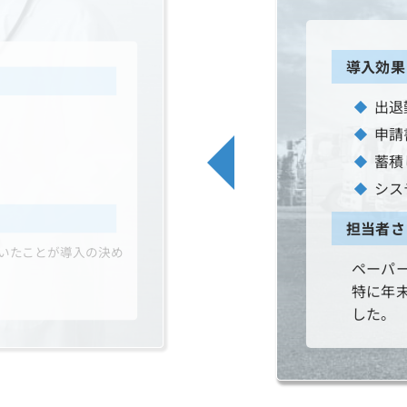
導入効果
出退
申請
蓄積
シス
担当者さ
いたことが導入の決め
ペーパ
特に年
した。