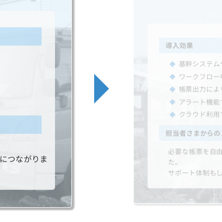
導入効果
基幹システム
ワークフロー
帳票出力によ
アラート機能
クラウド利用
担当者さまからの
必要な帳票を自
果につながりま
た。
サポート体制も