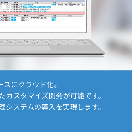
2026/7/27
コンテンツ
ついて記事を掲載し
人事労務ナレッジに公益通報者保護
載しました
ベースにクラウド化。
たカスタマイズ開発が可能です。
理システムの導入を実現します。