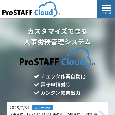
カスタマイズできる
人事労務管理システム
チェック作業自動化
電子申請対応
カンタン帳票出力
2026/7/31
2
コンテンツ
人事労務ナレッジに「106万円の壁」の撤廃について記事
人