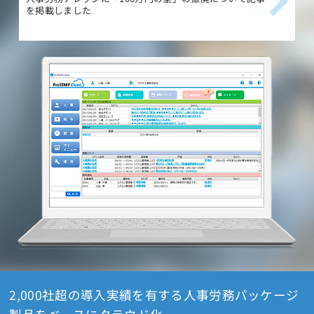
を掲載しました
載
2,000社超の導入実績を有する人事労務パッケージ