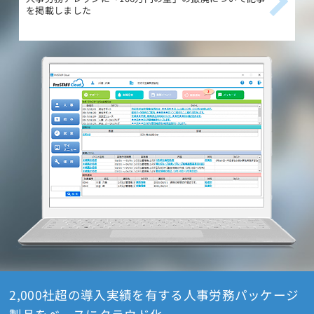
を掲載しました
載
2,000社超の導入実績を有する人事労務パッケージ