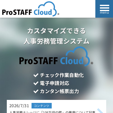
カスタマイズできる
人事労務管理システム
チェック作業自動化
電子申請対応
カンタン帳票出力
2026/7/31
2
コンテンツ
人事労務ナレッジに「106万円の壁」の撤廃について記事
人