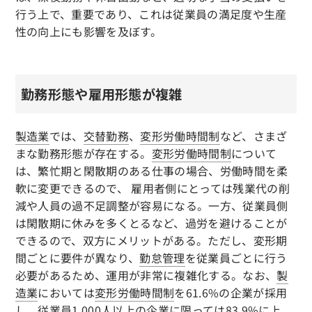
行う上で、重要であり、これは従業員の満足度や生産
性の向上にも影響を及ぼす。
勤務形態や雇用形態が複雑
製造業
では、
交替勤務
、
変形労働時間制
など、さまざ
まな勤務形態が存在する。
変形労働時間制
について
は、繁忙期と閑散期のある仕事の場合、労働時間を柔
軟に変更できるので、 雇用者側にとっては残業代の削
減や人員の過不足調整が容易になる。一方、従業員側
は閑散期に休みを多くとるなど、過労を避けることが
できるので、双方にメリットがある。ただし、変形期
間ごとに要件が異なり、
勤怠管理
を従業員ごとに行う
必要があるため、運用が非常に複雑化する。なお、
製
造業
においては
変形労働時間制
を61.6%の企業が採用
し、従業員1,000人以上の企業に限っては83.9%に上