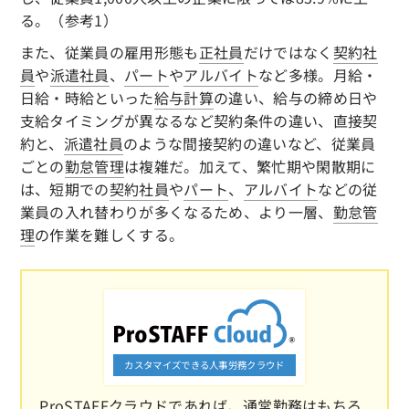
る。（参考1）
また、従業員の雇用形態も
正社員
だけではなく
契約社
員
や
派遣社員
、
パート
や
アルバイト
など多様。月給・
日給・時給といった
給与計算
の違い、給与の締め日や
支給タイミングが異なるなど契約条件の違い、直接契
約と、
派遣社員
のような間接契約の違いなど、従業員
ごとの
勤怠管理
は複雑だ。加えて、繁忙期や閑散期に
は、短期での
契約社員
や
パート
、
アルバイト
などの従
業員の入れ替わりが多くなるため、より一層、
勤怠管
理
の作業を難しくする。
カスタマイズできる人事労務クラウド
ProSTAFFクラウドであれば、通常勤務はもちろ