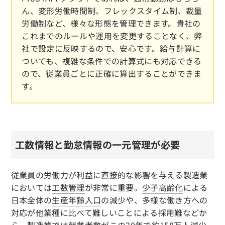
ん、変形労働時間制、フレックスタイム制、裁量
労働制など、様々な形態を管理できます。貴社の
これまでのルールや運用を変更することなく、弊
社で設定に反映するので、安心です。給与計算に
ついても、複雑な条件での計算式にも対応できる
ので、従業員ごとに正確に算出することができま
す。
工数情報と勤怠情報の一元管理が必要
従業員の労働力が利益に直接的な影響を与える
製造業
においては
工数管理
が非常に重要。
少子高齢化
による
日本全体の
生産年齢人口
の減少や、多様な働き方への
対応が他業種に比べて難しいことによる採用難などか
ら、
製造業
では就業者数がこの20年で約158万人減少