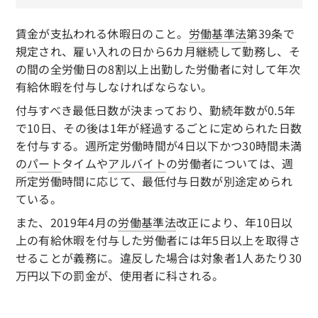
賃金が支払われる休暇日のこと。
労働基準法
第39条で
規定され、雇い入れの日から6カ月継続して勤務し、そ
の間の全労働日の8割以上出勤した労働者に対して年次
有給休暇を付与しなければならない。
付与すべき最低日数が決まっており、勤続年数が0.5年
で10日、その後は1年が経過するごとに定められた日数
を付与する。週所定労働時間が4日以下かつ30時間未満
の
パート
タイムや
アルバイト
の労働者については、週
所定労働時間に応じて、最低付与日数が別途定められ
ている。
また、2019年4月の
労働基準法
改正により、年10日以
上の有給休暇を付与した労働者には年5日以上を取得さ
せることが義務に。違反した場合は対象者1人あたり30
万円以下の罰金が、使用者に科される。