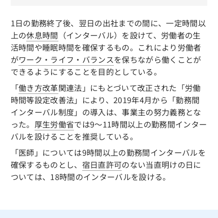
1日の勤務終了後、翌日の出社までの間に、一定時間以
上の
休息時間
（インターバル）を設けて、労働者の生
活時間や睡眠時間を確保するもの。これにより労働者
が
ワーク・ライフ・バランス
を保ちながら働くことが
できるようにすることを目的としている。
「
働き方改革
関連法」にもとづいて改正された「労働
時間等設定改善法」により、2019年4月から「勤務間
インターバル制度」の導入は、事業主の努力義務とな
った。
厚生労働省
では9～11時間以上の勤務間インター
バルを設けることを推奨している。
「医師」については9時間以上の勤務間インターバルを
確保するものとし、
宿日直許可
のない当直明けの日に
ついては、18時間のインターバルを設ける。