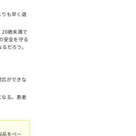
よりも早く退
20歳未満で
者の安全を守る
なるだろう。
対応ができな
。
になる。患者
ジ製品をベー