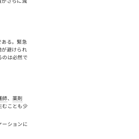
員がさらに減
である。緊急
働が避けられ
るのは必然で
護師
、
薬剤
生むことも少
ケーションに