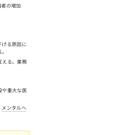
職者の増加
下げる原因に
る。
言える。業務
殺や重大な医
。
メンタルヘ