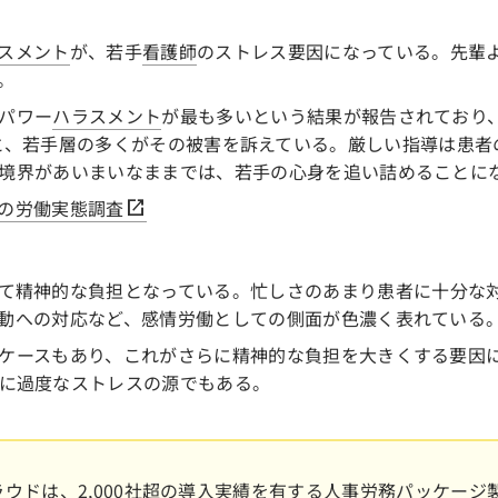
スメント
が、若手
看護師
のストレス要因になっている。先輩
。
パワー
ハラスメント
が最も多いという結果が報告されており、
70.7%と、若手層の多くがその被害を訴えている。厳しい指導は患
境界があいまいなままでは、若手の心身を追い詰めることに
員の労働実態調査
て精神的な負担となっている。忙しさのあまり患者に十分な
動への対応など、感情労働としての側面が色濃く表れている
ケースもあり、これがさらに精神的な負担を大きくする要因
に過度なストレスの源でもある。
Fクラウドは、2,000社超の導入実績を有する人事労務パッケー