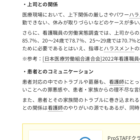
・上司との関係
医療現場において、上下関係の厳しさやパワー
ハラ
勤できない、休みが取りづらいなどのケースが多い
さらに、看護職員の労働実態調査では、上司からの
85.7%、20～24歳で78.7％、25～29歳では
ために必要であるとはいえ、指導と
ハラスメント
の
※参考：
[日本医療労働組合連合会]2022年看護職
・患者とのコミュニケーション
患者対応の中でのトラブルや葛藤も、
看護師
にとっ
いことへの罪悪感や、患者・家族からの理不尽な言
また、患者とその家族間のトラブルに巻き込まれる
との関係は
看護師
のやりがいの源でもあるが、同時
ProSTAF