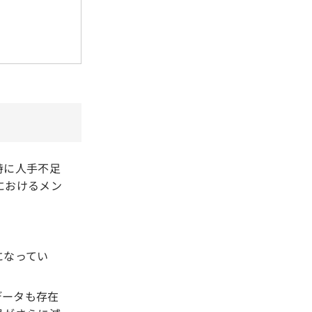
特に人手不足
におけるメン
になってい
データも存在