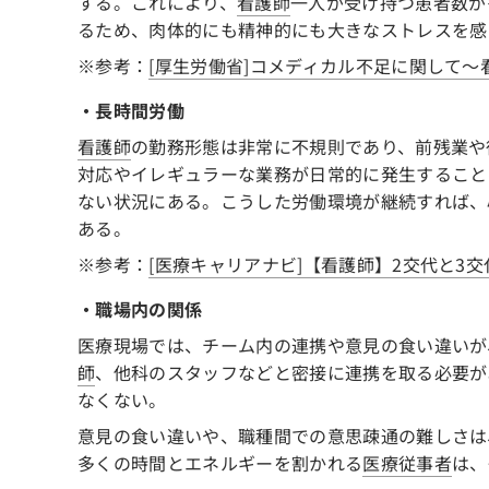
する。これにより、
看護師
一人が受け持つ患者数が
るため、肉体的にも精神的にも大きなストレスを感
※参考：
[厚生労働省]コメディカル不足に関して～
・長時間労働
看護師
の勤務形態は非常に不規則であり、前残業や
対応やイレギュラーな業務が日常的に発生すること
ない状況にある。こうした労働環境が継続すれば、
ある。
※参考：
[医療キャリアナビ]【看護師】2交代と3
・職場内の関係
医療現場では、チーム内の連携や意見の食い違いが
師
、他科のスタッフなどと密接に連携を取る必要が
なくない。
意見の食い違いや、職種間での意思疎通の難しさは
多くの時間とエネルギーを割かれる
医療従事者
は、