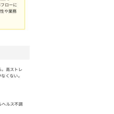
務フローに
便性や業務
る。高ストレ
少なくない。
ルヘルス不調