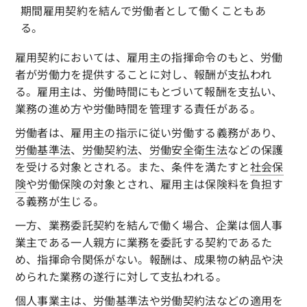
期間雇用契約を結んで労働者として働くこともあ
る。
雇用契約においては、雇用主の指揮命令のもと、労働
者が労働力を提供することに対し、報酬が支払われ
る。雇用主は、労働時間にもとづいて報酬を支払い、
業務の進め方や労働時間を管理する責任がある。
労働者は、雇用主の指示に従い労働する義務があり、
労働基準法
、
労働契約法
、
労働安全衛生法
などの保護
を受ける対象とされる。また、条件を満たすと
社会保
険
や労働保険の対象とされ、雇用主は保険料を負担す
る義務が生じる。
一方、業務委託契約を結んで働く場合、企業は個人事
業主である一人親方に業務を委託する契約であるた
め、指揮命令関係がない。報酬は、成果物の納品や決
められた業務の遂行に対して支払われる。
個人事業主は、
労働基準法
や
労働契約法
などの適用を