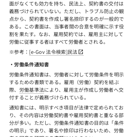
面がなくても効力を持ち、民法上、契約書の交付は
義務づけられていない。ただし、トラブル防止の観
点から、契約書を作成し署名捺印するのが一般的で
ある。この書面は、当事者間の合意を明確に示す役
割を果たす。なお、雇用契約では、雇用主に対して
労働に従事する者はすべて労働者とされる。
※参考：
[e-Gov 法令検索]民法
・労働条件通知書
労働条件通知書は、労働者に対して労働条件を明示
するための書類である。雇用（労働）契約を結ぶ
際、
労働基準法
により、雇用主が作成し労働者へ交
付することが義務づけられている。
通知書には、明示すべき項目が法律で定められてお
り、その内容は労働契約書や雇用契約書と重なる部
分が多い。ただし、労働条件通知書の目的は「条件
の明示」であり、署名や捺印は行わないため、労働